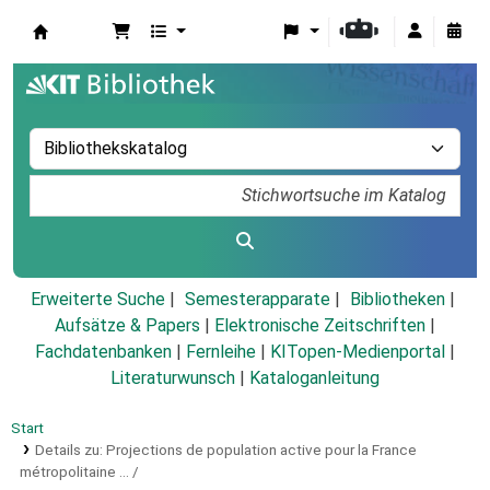
Koha
Erweiterte Suche
Semesterapparate
Bibliotheken
Aufsätze & Papers
|
Elektronische Zeitschriften
|
Fachdatenbanken
|
Fernleihe
|
KITopen-Medienportal
|
Literaturwunsch
|
Kataloganleitung
Start
Details zu:
Projections de population active pour la France
métropolitaine ... /