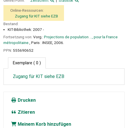
Genre/Form:
Zeitschrift
Statistik
Online-Ressourcen:
Zugang für KIT siehe EZB
Bestand:
KIT-Bibliothek: 2007 -
Fortsetzung von:
Vorg.:
Projections de population ..., pour la France
métropolitaine.
, Paris : INSEE, 2006.
PPN:
555690652
Exemplare
( 0 )
Zugang für KIT siehe EZB
Drucken
Zitieren
Meinem Korb hinzufügen