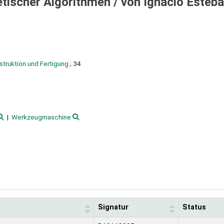
tischer Algorithmen /
von Ignacio Esteb
struktion und Fertigung
; 34
Werkzeugmaschine
Signatur
Status