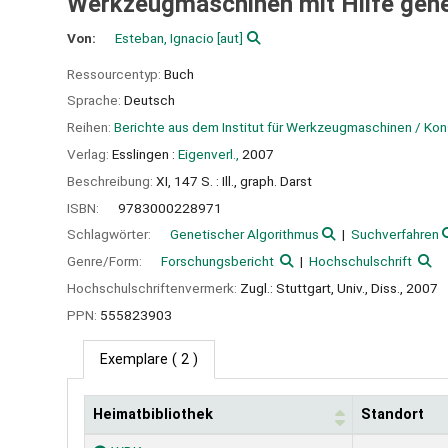
Werkzeugmaschinen mit Hilfe gene
Von:
Esteban, Ignacio
[aut]
Ressourcentyp:
Buch
Sprache:
Deutsch
Reihen:
Berichte aus dem Institut für Werkzeugmaschinen / Kon
Verlag:
Esslingen :
Eigenverl.,
2007
Beschreibung:
XI, 147 S. : Ill., graph. Darst
ISBN:
9783000228971
Schlagwörter:
Genetischer Algorithmus
Suchverfahren
Genre/Form:
Forschungsbericht
Hochschulschrift
Hochschulschriftenvermerk:
Zugl.: Stuttgart, Univ., Diss., 2007
PPN:
555823903
Exemplare
( 2 )
Heimatbibliothek
Standort
Exemplare