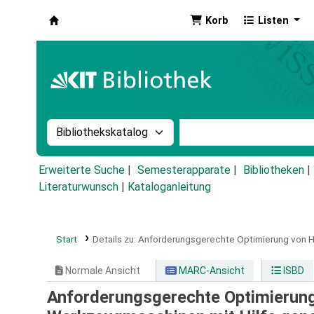
Korb
Listen
Koha
Suche im Katalog nach:
Stichwortsuche im Ka
Erweiterte Suche
Semesterapparate
Bibliotheken
Literaturwunsch
|
Kataloganleitung
Start
Details zu:
Anforderungsgerechte Optimierung von He
Normale Ansicht
MARC-Ansicht
ISBD
Anforderungsgerechte Optimierung