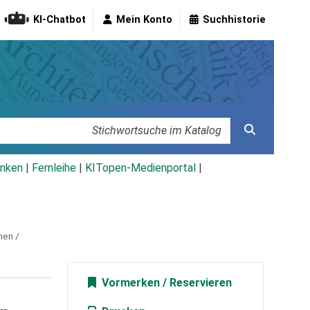
KI-Chatbot
Mein Konto
Suchhistorie
nken
|
Fernleihe
|
KITopen-Medienportal
|
men /
Vormerken