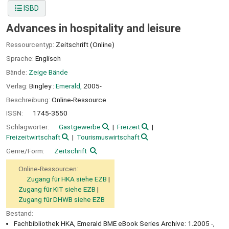
ISBD
Advances in hospitality and leisure
Ressourcentyp:
Zeitschrift (Online)
Sprache:
Englisch
Bände:
Zeige Bände
Verlag:
Bingley :
Emerald,
2005-
Beschreibung:
Online-Ressource
ISSN:
1745-3550
Schlagwörter:
Gastgewerbe
Freizeit
Freizeitwirtschaft
Tourismuswirtschaft
Genre/Form:
Zeitschrift
Online-Ressourcen:
Zugang für HKA siehe EZB
Zugang für KIT siehe EZB
Zugang für DHWB siehe EZB
Bestand:
Fachbibliothek HKA, Emerald BME eBook Series Archive: 1.2005 -,