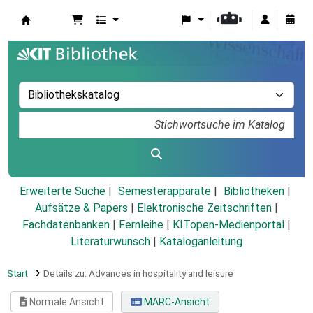
Koha
Erweiterte Suche
Semesterapparate
Bibliotheken
Aufsätze & Papers
|
Elektronische Zeitschriften
|
Fachdatenbanken
|
Fernleihe
|
KITopen-Medienportal
|
Literaturwunsch
|
Kataloganleitung
Start
Details zu:
Advances in hospitality and leisure
Normale Ansicht
MARC-Ansicht