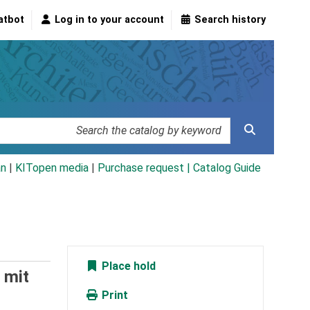
atbot
Log in to your account
Search history
an
|
KITopen media
|
Purchase request |
Catalog Guide
Place hold
 mit
Print