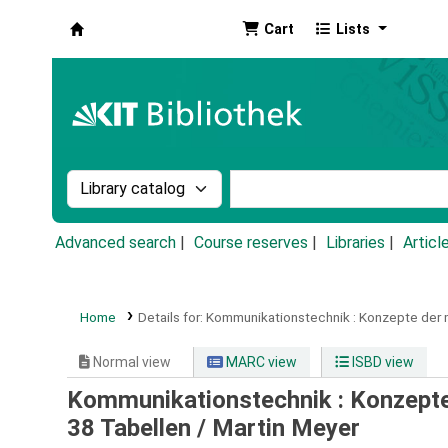
Cart
Lists
Koha online
Search the catalog by:
Search the catalog by k
Advanced search
Course reserves
Libraries
Articl
Home
Details for:
Kommunikationstechnik :
Konzepte der m
Normal view
MARC view
ISBD view
Kommunikationstechnik : Konzepte
38 Tabellen /
Martin Meyer