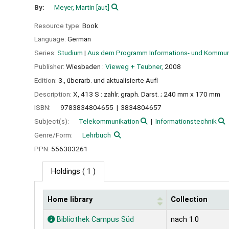
By:
Meyer, Martin
[aut]
Resource type:
Book
Language:
German
Series:
Studium
|
Aus dem Programm Informations- und Kommun
Publisher:
Wiesbaden :
Vieweg + Teubner,
2008
Edition:
3., überarb. und aktualisierte Aufl
Description:
X, 413 S : zahlr. graph. Darst. ; 240 mm x 170 mm
ISBN:
9783834804655
3834804657
Subject(s):
Telekommunikation
Informationstechnik
Genre/Form:
Lehrbuch
PPN:
556303261
Holdings
( 1 )
Home library
Collection
Holdings
Bibliothek Campus Süd
nach 1.0