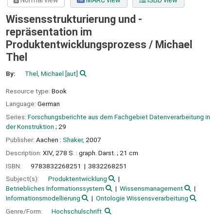
Normal view
MARC view
ISBD view
Wissensstrukturierung und -
repräsentation im
Produktentwicklungsprozess /
Michael
Thel
By:
Thel, Michael
[aut]
Resource type:
Book
Language:
German
Series:
Forschungsberichte aus dem Fachgebiet Datenverarbeitung in
der Konstruktion
; 29
Publisher:
Aachen :
Shaker,
2007
Description:
XIV, 278 S. : graph. Darst. ; 21 cm
ISBN:
9783832268251
3832268251
Subject(s):
Produktentwicklung
Betriebliches Informationssystem
Wissensmanagement
Informationsmodellierung
Ontologie Wissensverarbeitung
Genre/Form:
Hochschulschrift