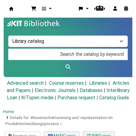
Koha online
Advanced search
Course reserves
Libraries
Articles
and Papers
|
Electronic Journals
|
Databases
|
Interlibrary
Loan
|
KITopen media
|
Purchase request |
Catalog Guide
Home
Details for:
Wissensstrukturierung und -repräsentation im
Produktentwicklungsprozess /