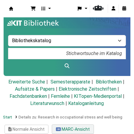
Koha
Erweiterte Suche
Semesterapparate
Bibliotheken
Aufsätze & Papers
|
Elektronische Zeitschriften
|
Fachdatenbanken
|
Fernleihe
|
KITopen-Medienportal
|
Literaturwunsch
|
Kataloganleitung
Start
Details zu:
Research in occupational stress and well being
Normale Ansicht
MARC-Ansicht