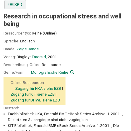
ISBD
Research in occupational stress and well
being
Ressourcentyp:
Reihe (Online)
Sprache:
Englisch
Bände:
Zeige Bände
Verlag:
Bingley :
Emerald,
2001-
Beschreibung:
Online-Ressource
Genre/Form:
Monografische Reihe
Online-Ressourcen:
Zugang für HKA siehe EZB
Zugang für KIT siehe EZB
Zugang für DHWB siehe EZB
Bestand:
Fachbibliothek HKA, Emerald BME eBook Series Archive: 1.2001 -,
Die letzten 3 Jahrgänge sind nicht zugänglich;
KIT-Bibliothek, Emerald BME eBook Series Archive: 1.2001 -, Die