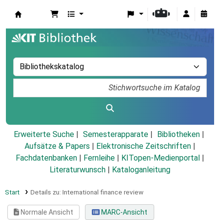
Koha
Erweiterte Suche
Semesterapparate
Bibliotheken
Aufsätze & Papers
|
Elektronische Zeitschriften
|
Fachdatenbanken
|
Fernleihe
|
KITopen-Medienportal
|
Literaturwunsch
|
Kataloganleitung
Start
Details zu:
International finance review
Normale Ansicht
MARC-Ansicht