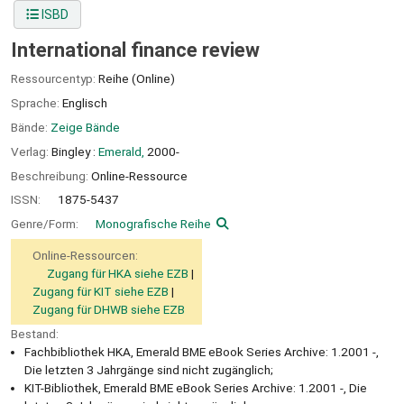
ISBD
International finance review
Ressourcentyp:
Reihe (Online)
Sprache:
Englisch
Bände:
Zeige Bände
Verlag:
Bingley :
Emerald,
2000-
Beschreibung:
Online-Ressource
ISSN:
1875-5437
Genre/Form:
Monografische Reihe
Online-Ressourcen:
Zugang für HKA siehe EZB
Zugang für KIT siehe EZB
Zugang für DHWB siehe EZB
Bestand:
Fachbibliothek HKA, Emerald BME eBook Series Archive: 1.2001 -,
Die letzten 3 Jahrgänge sind nicht zugänglich;
KIT-Bibliothek, Emerald BME eBook Series Archive: 1.2001 -, Die