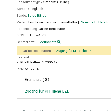
Ressourcentyp:
Zeitschrift (Online)
Sprache:
Englisch
Bände:
Zeige Bände
Verlag:
[Erscheinungsort nicht ermittelbar] :
Science Publication
Beschreibung:
Online-Ressource
ISSN:
1557-4563
Genre/Form:
Zeitschrift
Online-Ressourcen:
Zugang für KIT siehe EZB
Bestand:
KIT-Bibliothek: 1.2006,1 -
PPN:
556726499
Exemplare
( 0 )
Zugang für KIT siehe EZB