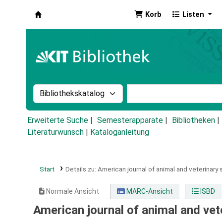
Korb
Listen
Koha
Suche im Katalog nach:
Stichwortsuche im Ka
Erweiterte Suche
Semesterapparate
Bibliotheken
Literaturwunsch
|
Kataloganleitung
Start
Details zu:
American journal of animal and veterinary
Normale Ansicht
MARC-Ansicht
ISBD
American journal of animal and vet