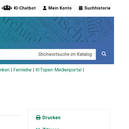
KI-Chatbot
Mein Konto
Suchhistorie
nken
|
Fernleihe
|
KITopen-Medienportal
|
Drucken