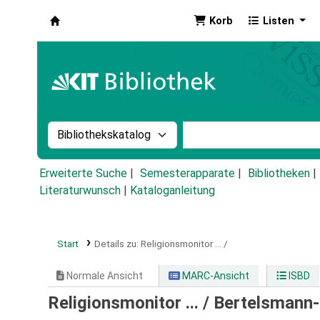
Korb
Listen
Koha
Suche im Katalog nach:
Stichwortsuche im Ka
Erweiterte Suche
Semesterapparate
Bibliotheken
Literaturwunsch
|
Kataloganleitung
Start
Details zu:
Religionsmonitor ... /
Normale Ansicht
MARC-Ansicht
ISBD
Religionsmonitor ... /
Bertelsmann-