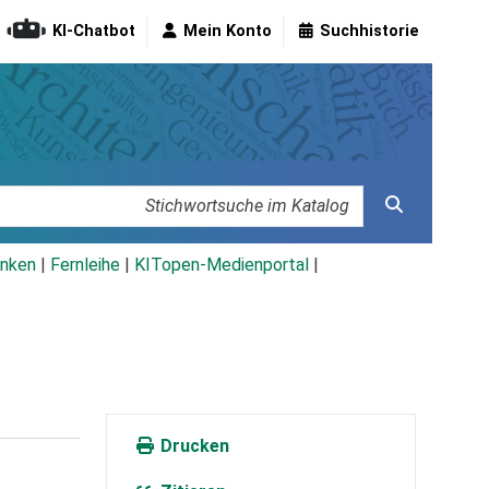
KI-Chatbot
Mein Konto
Suchhistorie
nken
|
Fernleihe
|
KITopen-Medienportal
|
Drucken