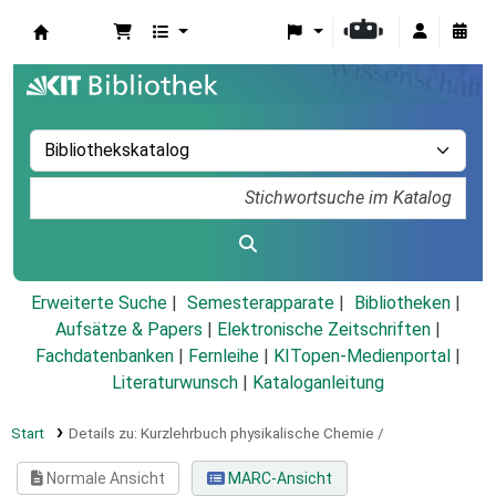
Koha
Erweiterte Suche
Semesterapparate
Bibliotheken
Aufsätze & Papers
|
Elektronische Zeitschriften
|
Fachdatenbanken
|
Fernleihe
|
KITopen-Medienportal
|
Literaturwunsch
|
Kataloganleitung
Start
Details zu:
Kurzlehrbuch physikalische Chemie /
Normale Ansicht
MARC-Ansicht