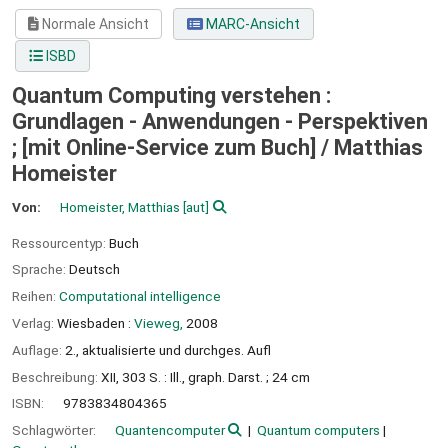
Normale Ansicht
MARC-Ansicht
ISBD
Quantum Computing verstehen :
Grundlagen - Anwendungen - Perspektiven
; [mit Online-Service zum Buch] /
Matthias
Homeister
Von:
Homeister, Matthias
[aut]
Ressourcentyp:
Buch
Sprache:
Deutsch
Reihen:
Computational intelligence
Verlag:
Wiesbaden :
Vieweg,
2008
Auflage:
2., aktualisierte und durchges. Aufl
Beschreibung:
XII, 303 S. : Ill., graph. Darst. ; 24 cm
ISBN:
9783834804365
Schlagwörter:
Quantencomputer
Quantum computers