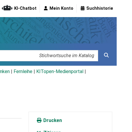
KI-Chatbot
Mein Konto
Suchhistorie
nken
|
Fernleihe
|
KITopen-Medienportal
|
Drucken