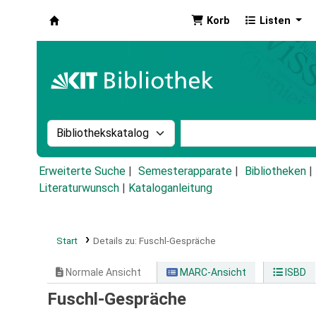
Korb
Listen
Koha
Suche im Katalog nach:
Stichwortsuche im Ka
Erweiterte Suche
Semesterapparate
Bibliotheken
Literaturwunsch
|
Kataloganleitung
Start
Details zu:
Fuschl-Gespräche
Normale Ansicht
MARC-Ansicht
ISBD
Fuschl-Gespräche