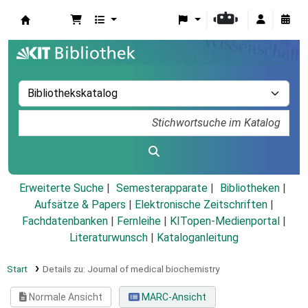
Koha
Erweiterte Suche
Semesterapparate
Bibliotheken
Aufsätze & Papers
|
Elektronische Zeitschriften
|
Fachdatenbanken
|
Fernleihe
|
KITopen-Medienportal
|
Literaturwunsch
|
Kataloganleitung
Start
Details zu:
Journal of medical biochemistry
Normale Ansicht
MARC-Ansicht