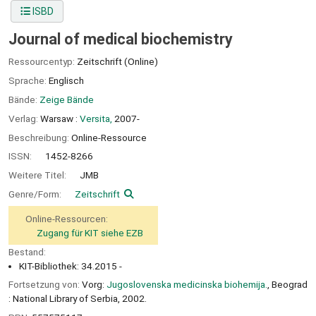
ISBD
Journal of medical biochemistry
Ressourcentyp:
Zeitschrift (Online)
Sprache:
Englisch
Bände:
Zeige Bände
Verlag:
Warsaw :
Versita,
2007-
Beschreibung:
Online-Ressource
ISSN:
1452-8266
Weitere Titel:
JMB
Genre/Form:
Zeitschrift
Online-Ressourcen:
Zugang für KIT siehe EZB
Bestand:
KIT-Bibliothek: 34.2015 -
Fortsetzung von:
Vorg:
Jugoslovenska medicinska biohemija.
, Beograd
: National Library of Serbia, 2002.