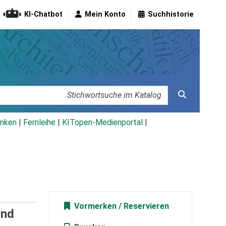
KI-Chatbot
Mein Konto
Suchhistorie
nken
|
Fernleihe
|
KITopen-Medienportal
|
Vormerken
und