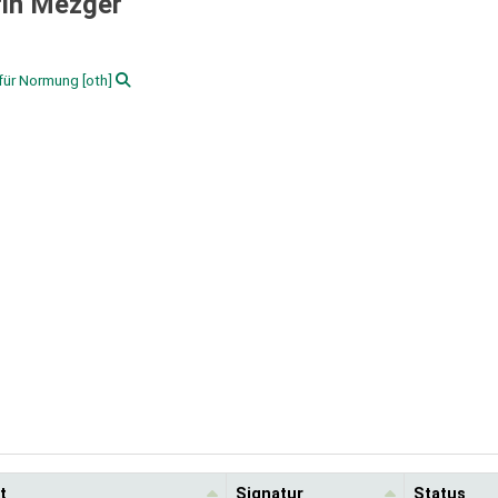
rin Mezger
 für Normung
[oth]
t
Signatur
Status