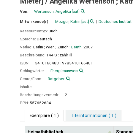
Mieter] /
Angelika Wertenson ; Kat
Von:
Wertenson, Angelika
[aut]
Mitwirkende(r):
Mezger, Katrin
[aut]
Deutsches Institut
Ressourcentyp:
Buch
Sprache:
Deutsch
Verlag:
Berlin ;
Wien ;
Zürich :
Beuth,
2007
Beschreibung:
144 S : zahlr. Ill
ISBN:
3410166483
9783410166481
Schlagwörter:
Energieausweis
Genre/Form:
Ratgeber
Inhalte:
Bearbeitungsvermerk:
2
PPN:
557652634
Exemplare
( 1 )
Titelinformationen ( 1 )
Heimatbibliothek
Standor