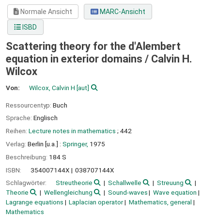
Normale Ansicht
MARC-Ansicht
ISBD
Scattering theory for the d'Alembert
equation in exterior domains /
Calvin H.
Wilcox
Von:
Wilcox, Calvin H
[aut]
Ressourcentyp:
Buch
Sprache:
Englisch
Reihen:
Lecture notes in mathematics
; 442
Verlag:
Berlin [u.a.] :
Springer,
1975
Beschreibung:
184 S
ISBN:
354007144X
038707144X
Schlagwörter:
Streutheorie
Schallwelle
Streuung
Theorie
Wellengleichung
Sound-waves
Wave equation
Lagrange equations
Laplacian operator
Mathematics, general
Mathematics