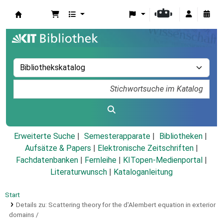
Koha
Erweiterte Suche
Semesterapparate
Bibliotheken
Aufsätze & Papers
|
Elektronische Zeitschriften
|
Fachdatenbanken
|
Fernleihe
|
KITopen-Medienportal
|
Literaturwunsch
|
Kataloganleitung
Start
Details zu:
Scattering theory for the d'Alembert equation in exterior
domains /