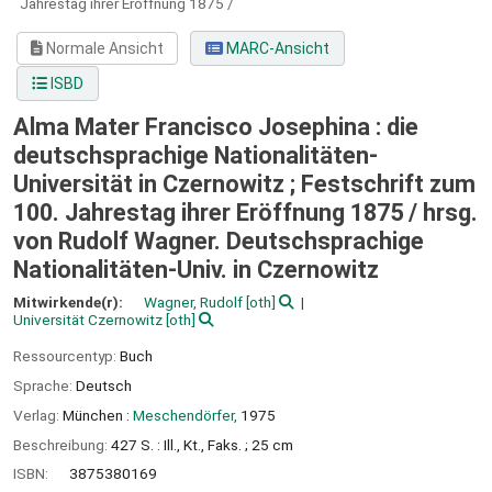
Jahrestag ihrer Eröffnung 1875 /
Normale Ansicht
MARC-Ansicht
ISBD
Alma Mater Francisco Josephina : die
deutschsprachige Nationalitäten-
Universität in Czernowitz ; Festschrift zum
100. Jahrestag ihrer Eröffnung 1875 /
hrsg.
von Rudolf Wagner. Deutschsprachige
Nationalitäten-Univ. in Czernowitz
Mitwirkende(r):
Wagner, Rudolf
[oth]
Universität Czernowitz
[oth]
Ressourcentyp:
Buch
Sprache:
Deutsch
Verlag:
München :
Meschendörfer,
1975
Beschreibung:
427 S. : Ill., Kt., Faks. ; 25 cm
ISBN:
3875380169