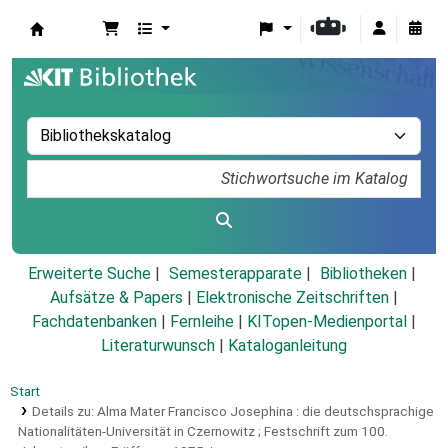
Koha
Erweiterte Suche
Semesterapparate
Bibliotheken
Aufsätze & Papers
|
Elektronische Zeitschriften
|
Fachdatenbanken
|
Fernleihe
|
KITopen-Medienportal
|
Literaturwunsch
|
Kataloganleitung
Start
Details zu:
Alma Mater Francisco Josephina :
die deutschsprachige
Nationalitäten-Universität in Czernowitz ; Festschrift zum 100.