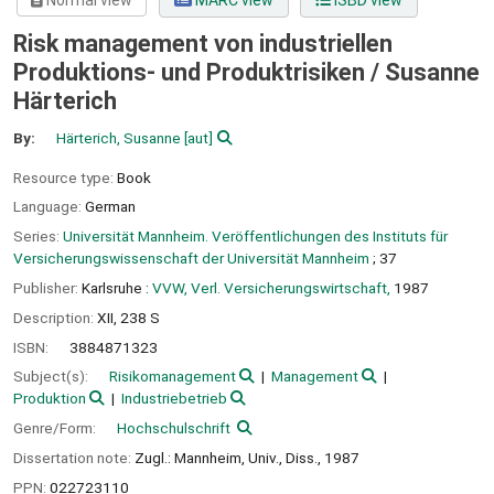
Normal view
MARC view
ISBD view
Risk management von industriellen
Produktions- und Produktrisiken /
Susanne
Härterich
By:
Härterich, Susanne
[aut]
Resource type:
Book
Language:
German
Series:
Universität Mannheim. Veröffentlichungen des Instituts für
Versicherungswissenschaft der Universität Mannheim
; 37
Publisher:
Karlsruhe :
VVW, Verl. Versicherungswirtschaft,
1987
Description:
XII, 238 S
ISBN:
3884871323
Subject(s):
Risikomanagement
Management
Produktion
Industriebetrieb
Genre/Form:
Hochschulschrift
Dissertation note:
Zugl.: Mannheim, Univ., Diss., 1987
PPN:
022723110