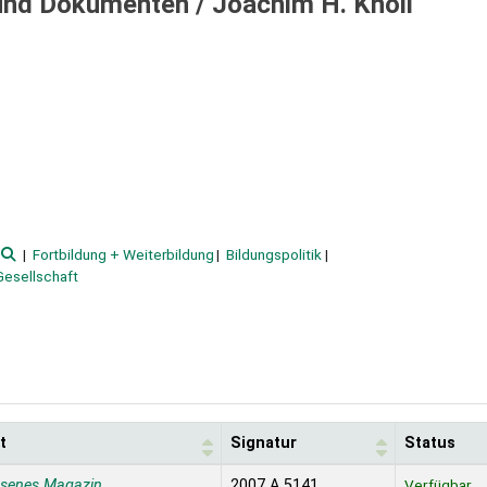
 und Dokumenten /
Joachim H. Knoll
Fortbildung + Weiterbildung
Bildungspolitik
Gesellschaft
t
Signatur
Status
ssenes Magazin
2007 A 5141
Verfügbar