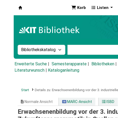
Korb
Listen
Koha
Suche im Katalog nach:
Stichwortsuche im Ka
Erweiterte Suche
Semesterapparate
Bibliotheken
Literaturwunsch
|
Kataloganleitung
Start
Details zu:
Erwachsenenbildung vor der 3. industrielle
Normale Ansicht
MARC-Ansicht
ISBD
Erwachsenenbildung vor der 3. indu