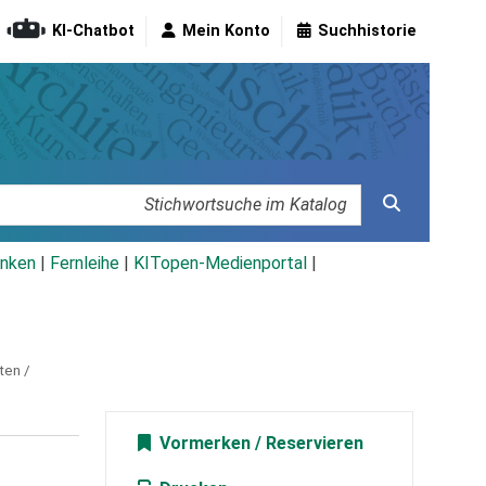
KI-Chatbot
Mein Konto
Suchhistorie
nken
|
Fernleihe
|
KITopen-Medienportal
|
ten /
Vormerken