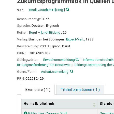
Zukunftsprogrammatik in Quellen
Von:
Knoll, Joachim H
[Hrsg.]
Ressourcentyp:
Buch
Sprache:
Deutsch
,
Englisch
Reihen:
Beruf + [und] Bildung
; 26
Verlag:
Ehningen bei Böblingen :
Expert-Verl.,
1988
Beschreibung:
203 S. : graph. Darst
ISBN:
3816902707
Schlagwörter:
Erwachsenenbildung
Informationstechnik
Bildungsanforderung der Berufswelt
Bildungsanforderung der 
Genre/Form:
Aufsatzsammlung
PPN:
022932429
Exemplare
( 1 )
Titelinformationen ( 1 )
Heimatbibliothek
Standor
Exemplare
Bibliothek Campus Süd
Geschlo