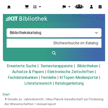
Koha
Erweiterte Suche
Semesterapparate
Bibliotheken
Aufsätze & Papers
|
Elektronische Zeitschriften
|
Fachdatenbanken
|
Fernleihe
|
KITopen-Medienportal
|
Literaturwunsch
|
Kataloganleitung
Start
Details zu:
Jahresbericht / Max-Planck-Gesellschaft zur Förderung
der Wissenschaften =
Annual report