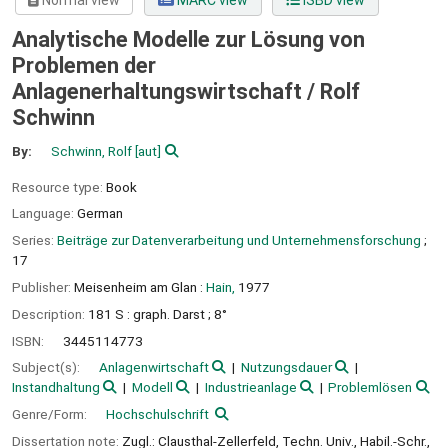
Normal view
MARC view
ISBD view
Analytische Modelle zur Lösung von
Problemen der
Anlagenerhaltungswirtschaft /
Rolf
Schwinn
By:
Schwinn, Rolf
[aut]
Resource type:
Book
Language:
German
Series:
Beiträge zur Datenverarbeitung und Unternehmensforschung
;
17
Publisher:
Meisenheim am Glan :
Hain,
1977
Description:
181 S : graph. Darst ; 8°
ISBN:
3445114773
Subject(s):
Anlagenwirtschaft
Nutzungsdauer
Instandhaltung
Modell
Industrieanlage
Problemlösen
Genre/Form:
Hochschulschrift
Dissertation note:
Zugl.: Clausthal-Zellerfeld, Techn. Univ., Habil.-Schr.,