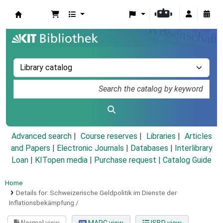
Koha online
Advanced search
Course reserves
Libraries
Articles
and Papers
|
Electronic Journals
|
Databases
|
Interlibrary
Loan
|
KITopen media
|
Purchase request |
Catalog Guide
Home
Details for:
Schweizerische Geldpolitik im Dienste der
Inflationsbekämpfung /