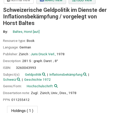
Normal view
MARC view
ISBD view
Schweizerische Geldpolitik im Dienste der
Inflationsbekämpfung /
vorgelegt von
Horst Baltes
By:
Baltes, Horst
[aut]
Resource type:
Book
Language:
German
Publisher:
Zürich :
Juris Druck Verl.,
1978
Description:
281 S : graph. Darst. ; 8°
ISBN:
3260043993
Subject(s):
Geldpolitik
Inflationsbekämpfung
Schweiz
Geschichte 1972
Genre/Form:
Hochschulschrift
Dissertation note:
Zugl.: Zürich, Univ., Diss., 1978
PPN:
011255412
Holdings
( 1 )