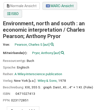
Normale Ansicht
MARC-Ansicht
ISBD
Environment, north and south : an
economic interpretation /
Charles
Pearson; Anthony Pryor
Von:
Pearson, Charles S
[aut]
Mitwirkende(r):
Pryor, Anthony
[aut]
Ressourcentyp:
Buch
Sprache:
Englisch
Reihen:
A Wiley-Interscience publication
Verlag:
New York [u.a.] :
Wiley & Sons,
1978
Beschreibung:
XXI, 355 S. : graph. Darst., Kt. ; 4° + 1 Kt. (Folie)
ISBN:
0471027413
PPN:
023172851