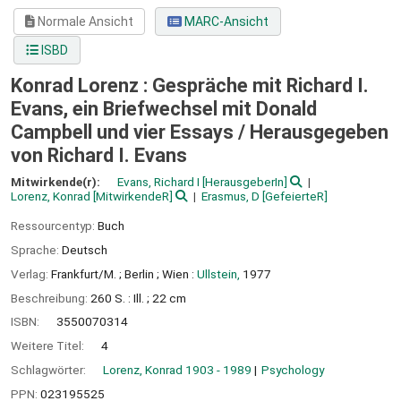
Normale Ansicht
MARC-Ansicht
ISBD
Konrad Lorenz : Gespräche mit Richard I.
Evans, ein Briefwechsel mit Donald
Campbell und vier Essays /
Herausgegeben
von Richard I. Evans
Mitwirkende(r):
Evans, Richard I
[HerausgeberIn]
Lorenz, Konrad
[MitwirkendeR]
Erasmus, D
[GefeierteR]
Ressourcentyp:
Buch
Sprache:
Deutsch
Verlag:
Frankfurt/M. ;
Berlin ;
Wien :
Ullstein,
1977
Beschreibung:
260 S. : Ill. ; 22 cm
ISBN:
3550070314
Weitere Titel:
4
Schlagwörter:
Lorenz, Konrad 1903 - 1989
Psychology
PPN:
023195525