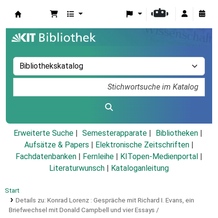
Koha
Erweiterte Suche
Semesterapparate
Bibliotheken
Aufsätze & Papers
|
Elektronische Zeitschriften
|
Fachdatenbanken
|
Fernleihe
|
KITopen-Medienportal
|
Literaturwunsch
|
Kataloganleitung
Start
Details zu:
Konrad Lorenz :
Gespräche mit Richard I. Evans, ein
Briefwechsel mit Donald Campbell und vier Essays /