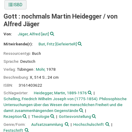
ISBD
Gott : nochmals Martin Heidegger /
von
Alfred Jäger
Von:
Jäger, Alfred
[aut]
Mitwirkende(r):
Buri, Fritz
[GefeierteR]
Ressourcentyp:
Buch
Sprache:
Deutsch
Verlag:
Tübingen :
Mohr,
1978
Beschreibung:
X, 514 S ; 24 cm
ISBN:
3161403622
Schlagwörter:
Heidegger, Martin, 1889-1976
Schelling, Friedrich Wilhelm Joseph von (1775-1854). Philosophische
Untersuchungen über das Wesen der menschlichen Freiheit und die
damit zusammenhängenden Gegenstände
Rezeption
Theologie
Gottesvorstellung
Genre/Form:
Aufsatzsammlung
Hochschulschrift
Festschrift