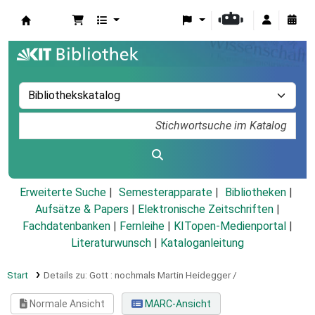
Koha
Erweiterte Suche
Semesterapparate
Bibliotheken
Aufsätze & Papers
|
Elektronische Zeitschriften
|
Fachdatenbanken
|
Fernleihe
|
KITopen-Medienportal
|
Literaturwunsch
|
Kataloganleitung
Start
Details zu:
Gott :
nochmals Martin Heidegger /
Normale Ansicht
MARC-Ansicht