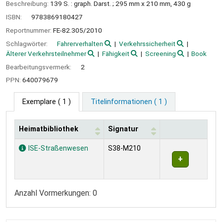
Beschreibung:
139 S. : graph. Darst. ; 295 mm x 210 mm, 430 g
ISBN:
9783869180427
Reportnummer:
FE-82.305/2010
Schlagwörter:
Fahrerverhalten
Verkehrssicherheit
Älterer Verkehrsteilnehmer
Fähigkeit
Screening
Book
Bearbeitungsvermerk:
2
PPN:
640079679
Exemplare
( 1 )
Titelinformationen ( 1 )
Heimatbibliothek
Signatur
Exemplare
ISE-Straßenwesen
S38-M210
Anzahl Vormerkungen: 0