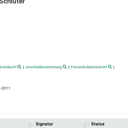
 Schlüter
tverdacht
Unschuldsvermutung
Persönlichkeitsrecht
10-2011
Signatur
Status