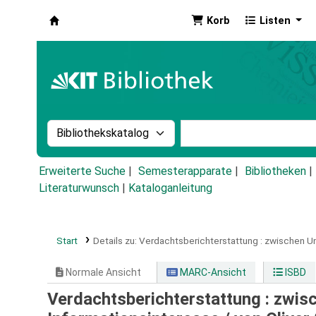
Korb
Listen
Koha
Suche im Katalog nach:
Stichwortsuche im Ka
Erweiterte Suche
Semesterapparate
Bibliotheken
Literaturwunsch
|
Kataloganleitung
Start
Details zu:
Verdachtsberichterstattung :
zwischen Un
Normale Ansicht
MARC-Ansicht
ISBD
Verdachtsberichterstattung : zwi