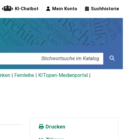
KI-Chatbot
Mein Konto
Suchhistorie
nken
|
Fernleihe
|
KITopen-Medienportal
|
Drucken