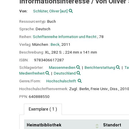
Informationsinteresse /
von Oliver
Von:
Schlüter, Oliver
[aut]
Ressourcentyp:
Buch
Sprache:
Deutsch
Reihen:
Schriftenreihe Information und Recht
; 78
Verlag:
München :
Beck,
2011
Beschreibung:
XL, 282 S. ; 224 mm x 141 mm
ISBN:
9783406617287
Schlagwörter:
Massenmedien
Berichterstattung
Ta
Medienfreiheit
Deutschland
Genre/Form:
Hochschulschrift
Hochschulschriftenvermerk:
Zugl.: Berlin, Freie Univ., Diss., 20
PPN:
640888550
Exemplare
( 1 )
Heimatbibliothek
Standort