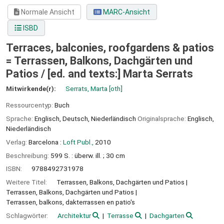
Normale Ansicht
MARC-Ansicht
ISBD
Terraces, balconies, roofgardens & patios
= Terrassen, Balkons, Dachgärten und
Patios /
[ed. and texts:] Marta Serrats
Mitwirkende(r):
Serrats, Marta
[oth]
Ressourcentyp:
Buch
Sprache:
Englisch
,
Deutsch
,
Niederländisch
Originalsprache:
Englisch
,
Niederländisch
Verlag:
Barcelona :
Loft Publ.,
2010
Beschreibung:
599 S. : überw. ill. ; 30 cm
ISBN:
9788492731978
Weitere Titel:
Terrassen, Balkons, Dachgärten und Patios
Terrassen, Balkons, Dachgärten und Patios
Terrassen, balkons, dakterrassen en patio's
Schlagwörter:
Architektur
Terrasse
Dachgarten