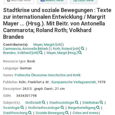
Normal view
MARC view
ISBD view
Stadtkrise und soziale Bewegungen : Texte
zur internationalen Entwicklung /
Margrit
Mayer ... (Hrsg.). Mit Beitr. von Antonella
Cammarota; Roland Roth; Volkhard
Brandes
Contributor(s):
Mayer, Margrit
[oth]
Cammarota, Antonella
[Mitarb.]
Roth, Roland
[oth]
Brandes, Volkhard
[oth]
Mayer, Margit
[Hrsg.]
Resource type:
Book
Language:
German
Series:
Politische Ökonomie Geschichte und Kritik
Publisher:
Köln ;
Frankfurt a. M. :
Europaeische Verlagsanstalt,
1978
Description:
263 S : graph. Darst ; 21 cm
ISBN:
3434301798
Subject(s):
Großstadt
Stadtsoziologie
Städtebau
Soziologie
Großstadtsoziologie
Bürgerbeteiligung
Stadtforschung
Soziale Bewegung
Cities and towns