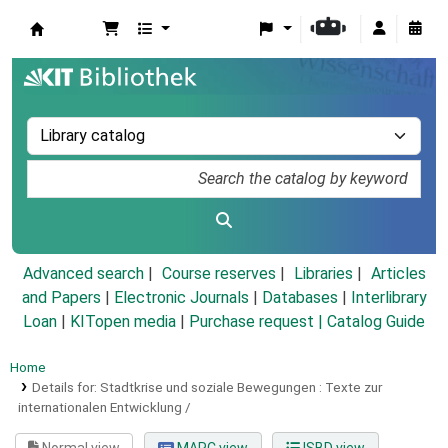
Koha online
Advanced search
Course reserves
Libraries
Articles
and Papers
|
Electronic Journals
|
Databases
|
Interlibrary
Loan
|
KITopen media
|
Purchase request |
Catalog Guide
Home
Details for:
Stadtkrise und soziale Bewegungen :
Texte zur
internationalen Entwicklung /