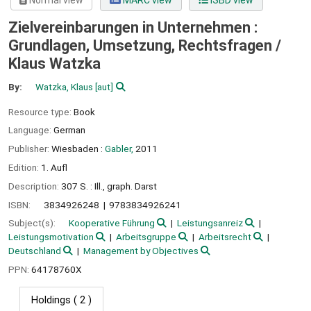
Normal view
MARC view
ISBD view
Zielvereinbarungen in Unternehmen :
Grundlagen, Umsetzung, Rechtsfragen /
Klaus Watzka
By:
Watzka, Klaus
[aut]
Resource type:
Book
Language:
German
Publisher:
Wiesbaden :
Gabler,
2011
Edition:
1. Aufl
Description:
307 S. : Ill., graph. Darst
ISBN:
3834926248
9783834926241
Subject(s):
Kooperative Führung
Leistungsanreiz
Leistungsmotivation
Arbeitsgruppe
Arbeitsrecht
Deutschland
Management by Objectives
PPN:
64178760X
Holdings
( 2 )