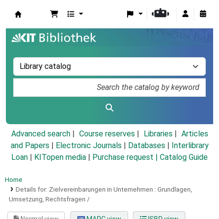
Koha online
Advanced search
Course reserves
Libraries
Articles
and Papers
|
Electronic Journals
|
Databases
|
Interlibrary
Loan
|
KITopen media
|
Purchase request |
Catalog Guide
Home
Details for:
Zielvereinbarungen in Unternehmen :
Grundlagen,
Umsetzung, Rechtsfragen /