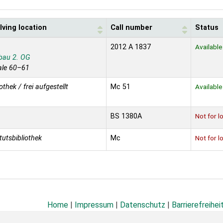
lving location
Call number
Status
2012 A 1837
Available
bau 2. OG
ale 60–61
iothek / frei aufgestellt
Mc 51
Available
BS 1380A
Not for l
itutsbibliothek
Mc
Not for l
Home
|
Impressum
|
Datenschutz
|
Barrierefreihei