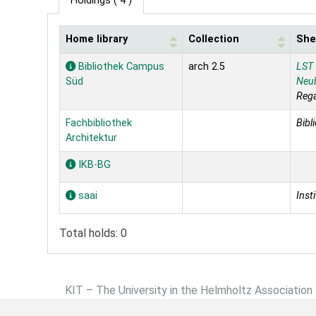
Holdings
( 4 )
Home library
Collection
She
Holdings
Bibliothek Campus
arch 2.5
LST
Süd
Neu
Reg
Fachbibliothek
Bibl
Architektur
IKB-BG
saai
Inst
Total holds: 0
KIT – The University in the Helmholtz Association