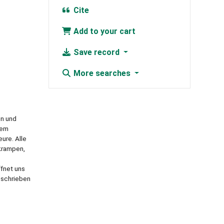
Cite
Add to your cart
Save record
More searches
en und
dem
ure. Alle
krampen,
ffnet uns
geschrieben