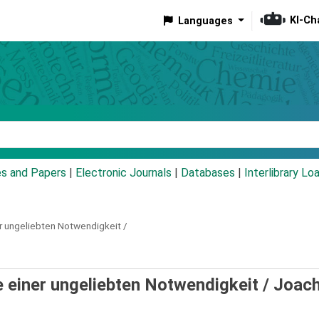
KI-Ch
Languages
eyword
es and Papers
|
Electronic Journals
|
Databases
|
Interlibrary Lo
r ungeliebten Notwendigkeit /
e einer ungeliebten Notwendigkeit /
Joac