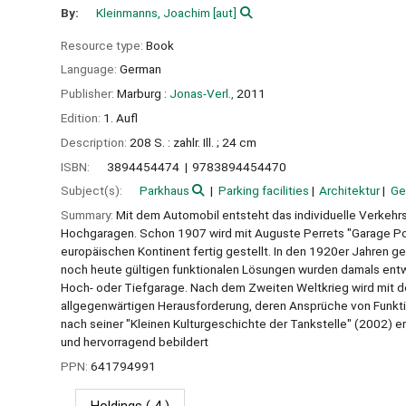
By:
Kleinmanns, Joachim
[aut]
Resource type:
Book
Language:
German
Publisher:
Marburg :
Jonas-Verl.,
2011
Edition:
1. Aufl
Description:
208 S. : zahlr. Ill. ; 24 cm
ISBN:
3894454474
9783894454470
Subject(s):
Parkhaus
Parking facilities
Architektur
Ge
Summary:
Mit dem Automobil entsteht das individuelle Verkehr
Hochgaragen. Schon 1907 wird mit Auguste Perrets "Garage Po
europäischen Kontinent fertig gestellt. In den 1920er Jahren g
noch heute gültigen funktionalen Lösungen wurden damals ent
Hoch- oder Tiefgarage. Nach dem Zweiten Weltkrieg wird mit de
allgegenwärtigen Herausforderung, deren Ansprüche von Funktio
nach seiner "Kleinen Kulturgeschichte der Tankstelle" (2002) er
und hervorragend bebildert
PPN:
641794991