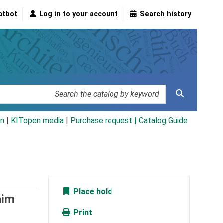
atbot
Log in to your account
Search history
an
|
KITopen media
|
Purchase request |
Catalog Guide
Place hold
him
Print