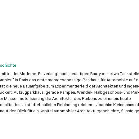
schichte
smittel der Moderne. Es verlangt nach neuartigen Bautypen, etwa Tankstell
nthieu" in Paris das erste mehrgeschossige Parkhaus für Automobile auf 
erät die neue Bauaufgabe zum Experimentierfeld der Architekten und Ingenie
wickelt: Aufzugparkhaus, gerade Rampen, Wendel-, Halbgeschoss- und Par
r Massenmotorisierung die Architektur des Parkens zu einer bis heute
nalität bis zu städtebaulicher Einbindung reichen. - Joachim Kleinmanns ö
neut den Blick für ein Kapitel automobiler Architekturgeschichte, flüssig 