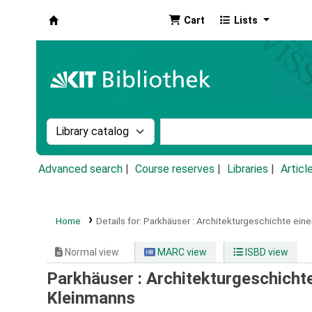
Cart
Lists
Koha online
Search the catalog by:
Search the catalog by k
Advanced search
Course reserves
Libraries
Articl
Home
Details for:
Parkhäuser :
Architekturgeschichte eine
Normal view
MARC view
ISBD view
Parkhäuser : Architekturgeschicht
Kleinmanns