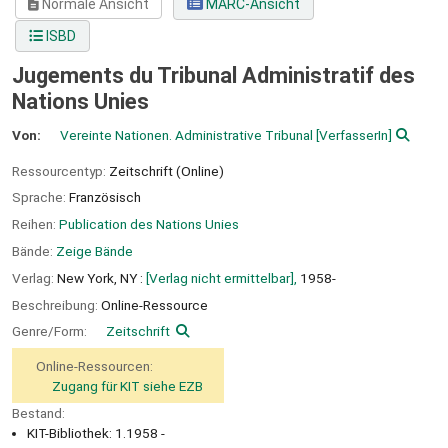
Normale Ansicht
MARC-Ansicht
ISBD
Jugements du Tribunal Administratif des
Nations Unies
Von:
Vereinte Nationen. Administrative Tribunal
[VerfasserIn]
Ressourcentyp:
Zeitschrift (Online)
Sprache:
Französisch
Reihen:
Publication des Nations Unies
Bände:
Zeige Bände
Verlag:
New York, NY :
[Verlag nicht ermittelbar],
1958-
Beschreibung:
Online-Ressource
Genre/Form:
Zeitschrift
Online-Ressourcen:
Zugang für KIT siehe EZB
Bestand:
KIT-Bibliothek: 1.1958 -