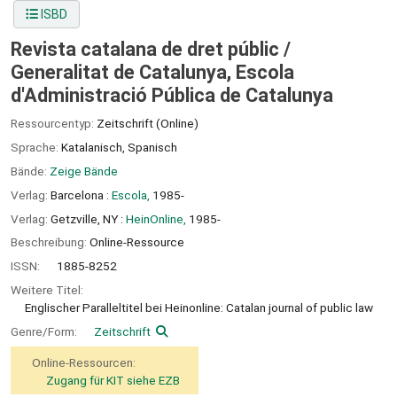
ISBD
Revista catalana de dret públic /
Generalitat de Catalunya, Escola
d'Administració Pública de Catalunya
Ressourcentyp:
Zeitschrift (Online)
Sprache:
Katalanisch
,
Spanisch
Bände:
Zeige Bände
Verlag:
Barcelona :
Escola,
1985-
Verlag:
Getzville, NY :
HeinOnline,
1985-
Beschreibung:
Online-Ressource
ISSN:
1885-8252
Weitere Titel:
Englischer Paralleltitel bei Heinonline: Catalan journal of public law
Genre/Form:
Zeitschrift
Online-Ressourcen:
Zugang für KIT siehe EZB