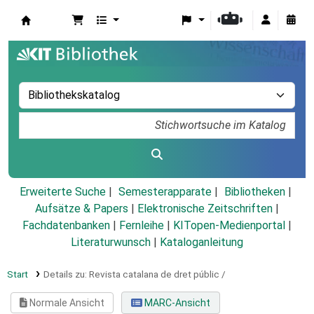
Koha
Erweiterte Suche
Semesterapparate
Bibliotheken
Aufsätze & Papers
|
Elektronische Zeitschriften
|
Fachdatenbanken
|
Fernleihe
|
KITopen-Medienportal
|
Literaturwunsch
|
Kataloganleitung
Start
Details zu:
Revista catalana de dret públic /
Normale Ansicht
MARC-Ansicht