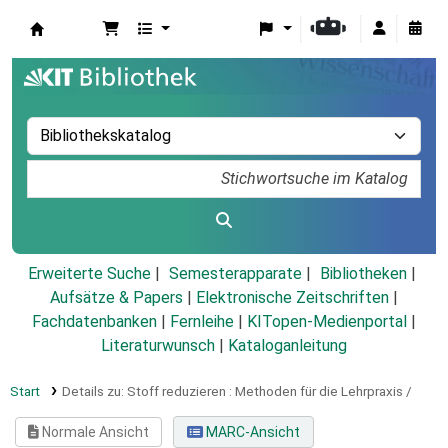
Koha
Erweiterte Suche
Semesterapparate
Bibliotheken
Aufsätze & Papers
|
Elektronische Zeitschriften
|
Fachdatenbanken
|
Fernleihe
|
KITopen-Medienportal
|
Literaturwunsch
|
Kataloganleitung
Start
Details zu:
Stoff reduzieren :
Methoden für die Lehrpraxis /
Normale Ansicht
MARC-Ansicht