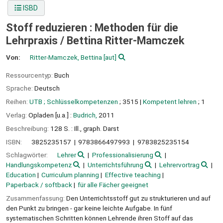
ISBD
Stoff reduzieren : Methoden für die
Lehrpraxis /
Bettina Ritter-Mamczek
Von:
Ritter-Mamczek, Bettina
[aut]
Ressourcentyp:
Buch
Sprache:
Deutsch
Reihen:
UTB ; Schlüsselkompetenzen
; 3515
|
Kompetent lehren
; 1
Verlag:
Opladen [u.a.] :
Budrich,
2011
Beschreibung:
128 S. : Ill., graph. Darst
ISBN:
3825235157
9783866497993
9783825235154
Schlagwörter:
Lehrer
Professionalisierung
Handlungskompetenz
Unterrichtsführung
Lehrervortrag
Education
Curriculum planning
Effective teaching
Paperback / softback
für alle Fächer geeignet
Zusammenfassung:
Den Unterrichtsstoff gut zu strukturieren und auf
den Punkt zu bringen - gar keine leichte Aufgabe. In fünf
systematischen Schritten können Lehrende ihren Stoff auf das