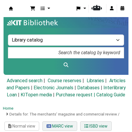
Koha online
Advanced search
Course reserves
Libraries
Articles
and Papers
|
Electronic Journals
|
Databases
|
Interlibrary
Loan
|
KITopen media
|
Purchase request |
Catalog Guide
Home
Details for:
The merchants' magazine and commercial review /
Normal view
MARC view
ISBD view