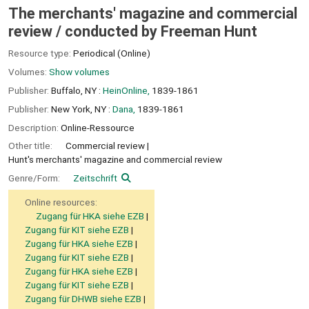
The merchants' magazine and commercial
review /
conducted by Freeman Hunt
Resource type:
Periodical (Online)
Volumes:
Show volumes
Publisher:
Buffalo, NY :
HeinOnline,
1839-1861
Publisher:
New York, NY :
Dana,
1839-1861
Description:
Online-Ressource
Other title:
Commercial review
Hunt's merchants' magazine and commercial review
Genre/Form:
Zeitschrift
Online resources:
Zugang für HKA siehe EZB
Zugang für KIT siehe EZB
Zugang für HKA siehe EZB
Zugang für KIT siehe EZB
Zugang für HKA siehe EZB
Zugang für KIT siehe EZB
Zugang für DHWB siehe EZB