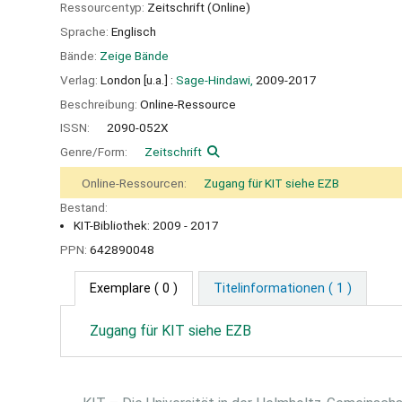
Ressourcentyp:
Zeitschrift (Online)
Sprache:
Englisch
Bände:
Zeige Bände
Verlag:
London [u.a.] :
Sage-Hindawi,
2009-2017
Beschreibung:
Online-Ressource
ISSN:
2090-052X
Genre/Form:
Zeitschrift
Online-Ressourcen:
Zugang für KIT siehe EZB
Bestand:
KIT-Bibliothek: 2009 - 2017
PPN:
642890048
Exemplare
( 0 )
Titelinformationen ( 1 )
Zugang für KIT siehe EZB