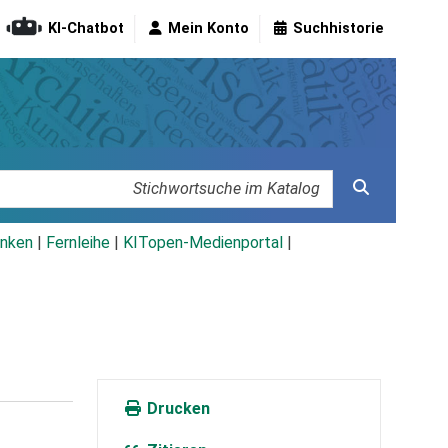
KI-Chatbot
Mein Konto
Suchhistorie
nken
|
Fernleihe
|
KITopen-Medienportal
|
Drucken