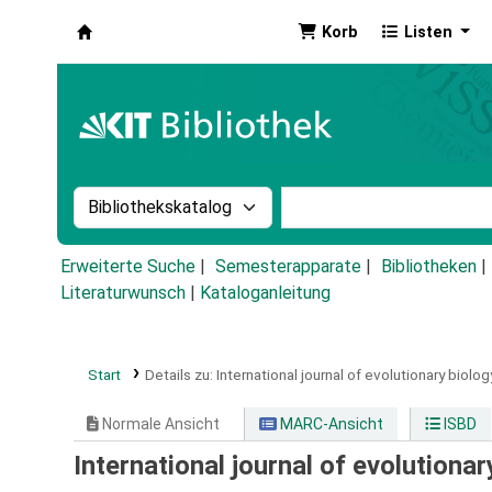
Korb
Listen
Koha
Suche im Katalog nach:
Stichwortsuche im Ka
Erweiterte Suche
Semesterapparate
Bibliotheken
Literaturwunsch
|
Kataloganleitung
Start
Details zu:
International journal of evolutionary biolog
Normale Ansicht
MARC-Ansicht
ISBD
International journal of evolutionar