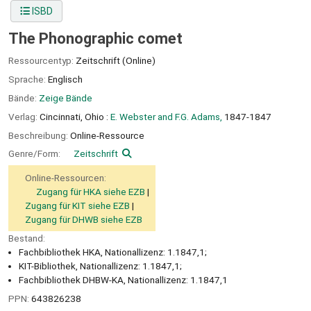
ISBD
The Phonographic comet
Ressourcentyp:
Zeitschrift (Online)
Sprache:
Englisch
Bände:
Zeige Bände
Verlag:
Cincinnati, Ohio :
E. Webster and F.G. Adams,
1847-1847
Beschreibung:
Online-Ressource
Genre/Form:
Zeitschrift
Online-Ressourcen:
Zugang für HKA siehe EZB
Zugang für KIT siehe EZB
Zugang für DHWB siehe EZB
Bestand:
Fachbibliothek HKA, Nationallizenz: 1.1847,1;
KIT-Bibliothek, Nationallizenz: 1.1847,1;
Fachbibliothek DHBW-KA, Nationallizenz: 1.1847,1
PPN:
643826238