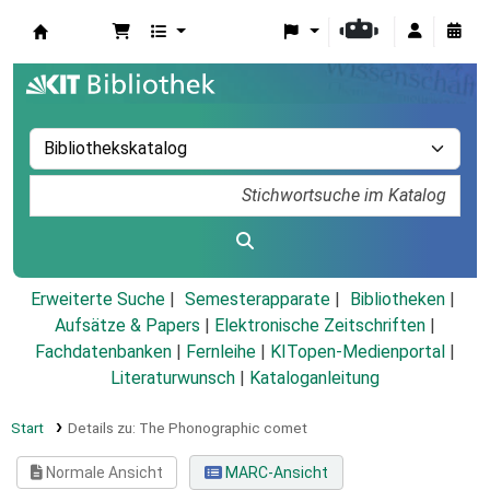
Koha
Erweiterte Suche
Semesterapparate
Bibliotheken
Aufsätze & Papers
|
Elektronische Zeitschriften
|
Fachdatenbanken
|
Fernleihe
|
KITopen-Medienportal
|
Literaturwunsch
|
Kataloganleitung
Start
Details zu:
The Phonographic comet
Normale Ansicht
MARC-Ansicht