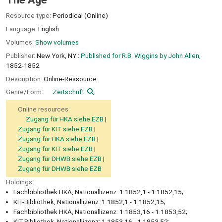
Resource type:
Periodical (Online)
Language:
English
Volumes:
Show volumes
Publisher:
New York, NY :
Published for R.B. Wiggins by John Allen,
1852-1852
Description:
Online-Ressource
Genre/Form:
Zeitschrift
Online resources:
Zugang für HKA siehe EZB
Zugang für KIT siehe EZB
Zugang für HKA siehe EZB
Zugang für KIT siehe EZB
Zugang für DHWB siehe EZB
Zugang für DHWB siehe EZB
Holdings:
Fachbibliothek HKA, Nationallizenz: 1.1852,1 - 1.1852,15;
KIT-Bibliothek, Nationallizenz: 1.1852,1 - 1.1852,15;
Fachbibliothek HKA, Nationallizenz: 1.1853,16 - 1.1853,52;
KIT-Bibliothek, Nationallizenz: 1.1853,16 - 1.1853,52;