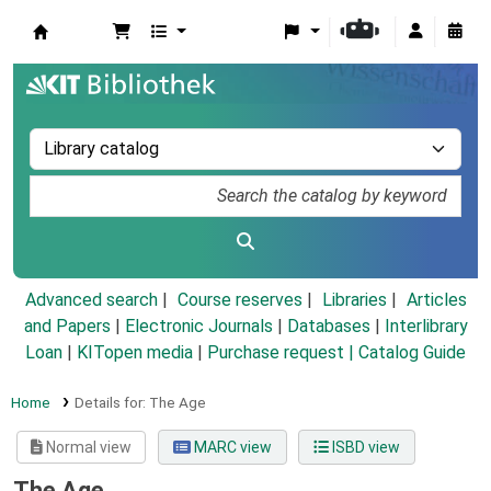
Koha online
Advanced search
Course reserves
Libraries
Articles
and Papers
|
Electronic Journals
|
Databases
|
Interlibrary
Loan
|
KITopen media
|
Purchase request |
Catalog Guide
Home
Details for:
The Age
Normal view
MARC view
ISBD view
The Age