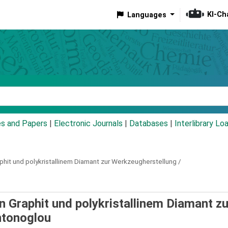
KI-Ch
Languages
eyword
es and Papers
|
Electronic Journals
|
Databases
|
Interlibrary Lo
hit und polykristallinem Diamant zur Werkzeugherstellung /
 Graphit und polykristallinem Diamant zu
ntonoglou