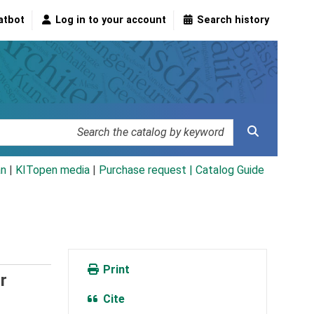
atbot
Log in to your account
Search history
an
|
KITopen media
|
Purchase request |
Catalog Guide
Print
r
Cite