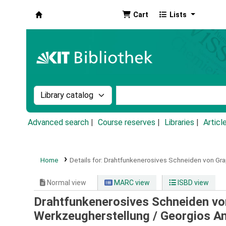
Cart
Lists
Koha online
Search the catalog by:
Search the catalog by k
Advanced search
Course reserves
Libraries
Articl
Home
Details for:
Drahtfunkenerosives Schneiden von Grap
Normal view
MARC view
ISBD view
Drahtfunkenerosives Schneiden von
Werkzeugherstellung /
Georgios A