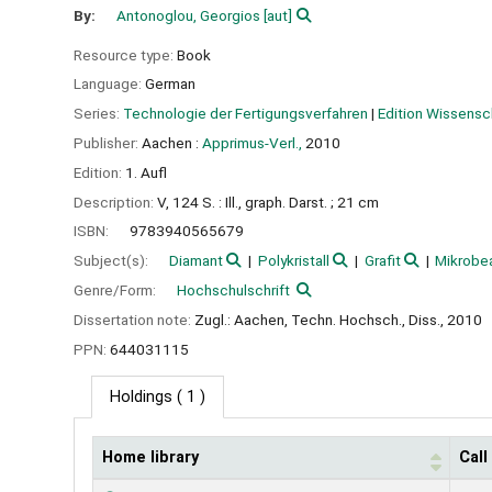
By:
Antonoglou, Georgios
[aut]
Resource type:
Book
Language:
German
Series:
Technologie der Fertigungsverfahren
|
Edition Wissensc
Publisher:
Aachen :
Apprimus-Verl.,
2010
Edition:
1. Aufl
Description:
V, 124 S. : Ill., graph. Darst. ; 21 cm
ISBN:
9783940565679
Subject(s):
Diamant
Polykristall
Grafit
Mikrobe
Genre/Form:
Hochschulschrift
Dissertation note:
Zugl.: Aachen, Techn. Hochsch., Diss., 2010
PPN:
644031115
Holdings
( 1 )
Home library
Cal
Holdings