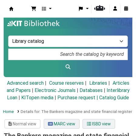
Koha online
Advanced search
Course reserves
Libraries
Articles
and Papers
|
Electronic Journals
|
Databases
|
Interlibrary
Loan
|
KITopen media
|
Purchase request |
Catalog Guide
Home
Details for:
The Bankers magazine and state financial register
Normal view
MARC view
ISBD view
The Bankers magazine and state financial