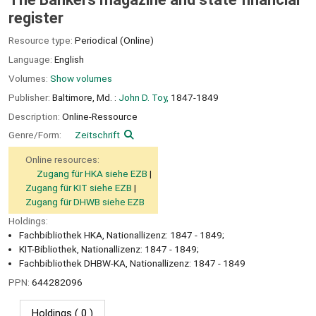
register
Resource type:
Periodical (Online)
Language:
English
Volumes:
Show volumes
Publisher:
Baltimore, Md. :
John D. Toy,
1847-1849
Description:
Online-Ressource
Genre/Form:
Zeitschrift
Online resources:
Zugang für HKA siehe EZB
Zugang für KIT siehe EZB
Zugang für DHWB siehe EZB
Holdings:
Fachbibliothek HKA, Nationallizenz: 1847 - 1849;
KIT-Bibliothek, Nationallizenz: 1847 - 1849;
Fachbibliothek DHBW-KA, Nationallizenz: 1847 - 1849
PPN:
644282096
Holdings
( 0 )