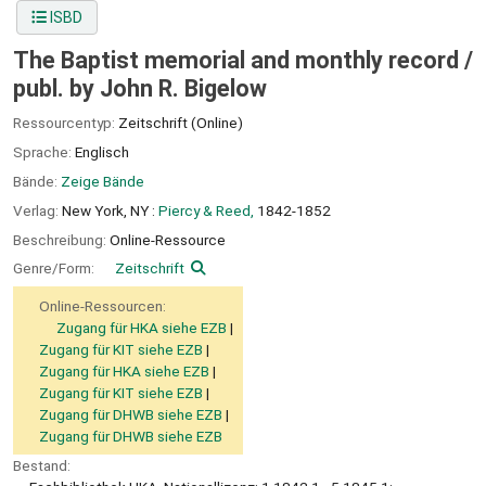
ISBD
The Baptist memorial and monthly record /
publ. by John R. Bigelow
Ressourcentyp:
Zeitschrift (Online)
Sprache:
Englisch
Bände:
Zeige Bände
Verlag:
New York, NY :
Piercy & Reed,
1842-1852
Beschreibung:
Online-Ressource
Genre/Form:
Zeitschrift
Online-Ressourcen:
Zugang für HKA siehe EZB
Zugang für KIT siehe EZB
Zugang für HKA siehe EZB
Zugang für KIT siehe EZB
Zugang für DHWB siehe EZB
Zugang für DHWB siehe EZB
Bestand: