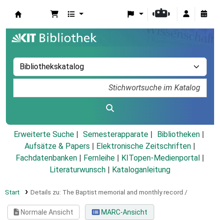
Koha
Erweiterte Suche
Semesterapparate
Bibliotheken
Aufsätze & Papers
|
Elektronische Zeitschriften
|
Fachdatenbanken
|
Fernleihe
|
KITopen-Medienportal
|
Literaturwunsch
|
Kataloganleitung
Start
Details zu:
The Baptist memorial and monthly record /
Normale Ansicht
MARC-Ansicht