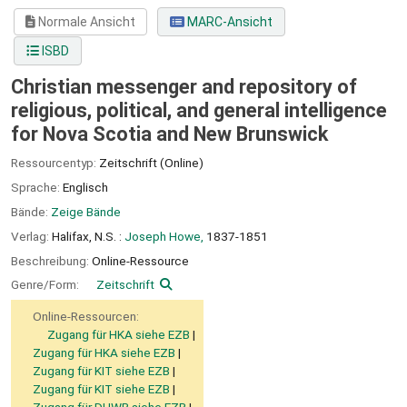
Normale Ansicht
MARC-Ansicht
ISBD
Christian messenger and repository of
religious, political, and general intelligence
for Nova Scotia and New Brunswick
Ressourcentyp:
Zeitschrift (Online)
Sprache:
Englisch
Bände:
Zeige Bände
Verlag:
Halifax, N.S. :
Joseph Howe,
1837-1851
Beschreibung:
Online-Ressource
Genre/Form:
Zeitschrift
Online-Ressourcen:
Zugang für HKA siehe EZB
Zugang für HKA siehe EZB
Zugang für KIT siehe EZB
Zugang für KIT siehe EZB