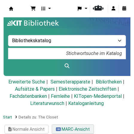
Koha
Erweiterte Suche
Semesterapparate
Bibliotheken
Aufsätze & Papers
|
Elektronische Zeitschriften
|
Fachdatenbanken
|
Fernleihe
|
KITopen-Medienportal
|
Literaturwunsch
|
Kataloganleitung
Start
Details zu:
The Closet
Normale Ansicht
MARC-Ansicht