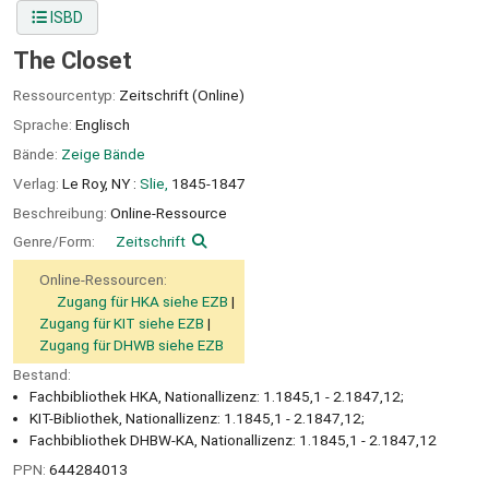
ISBD
The Closet
Ressourcentyp:
Zeitschrift (Online)
Sprache:
Englisch
Bände:
Zeige Bände
Verlag:
Le Roy, NY :
Slie,
1845-1847
Beschreibung:
Online-Ressource
Genre/Form:
Zeitschrift
Online-Ressourcen:
Zugang für HKA siehe EZB
Zugang für KIT siehe EZB
Zugang für DHWB siehe EZB
Bestand:
Fachbibliothek HKA, Nationallizenz: 1.1845,1 - 2.1847,12;
KIT-Bibliothek, Nationallizenz: 1.1845,1 - 2.1847,12;
Fachbibliothek DHBW-KA, Nationallizenz: 1.1845,1 - 2.1847,12
PPN:
644284013