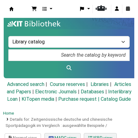
Koha online
Advanced search
Course reserves
Libraries
Articles
and Papers
|
Electronic Journals
|
Databases
|
Interlibrary
Loan
|
KITopen media
|
Purchase request |
Catalog Guide
Home
Details for:
Zeitgenössische deutsche und chinesische
Sportpädagogik im Vergleich :
ausgewählte Beispiele /