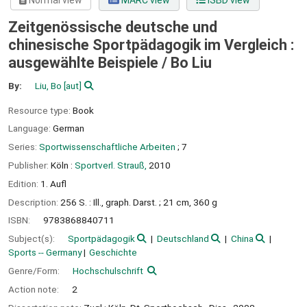
Normal view
MARC view
ISBD view
Zeitgenössische deutsche und
chinesische Sportpädagogik im Vergleich :
ausgewählte Beispiele /
Bo Liu
By:
Liu, Bo
[aut]
Resource type:
Book
Language:
German
Series:
Sportwissenschaftliche Arbeiten
; 7
Publisher:
Köln :
Sportverl. Strauß,
2010
Edition:
1. Aufl
Description:
256 S. : Ill., graph. Darst. ; 21 cm, 360 g
ISBN:
9783868840711
Subject(s):
Sportpädagogik
Deutschland
China
Sports -- Germany
Geschichte
Genre/Form:
Hochschulschrift
Action note:
2