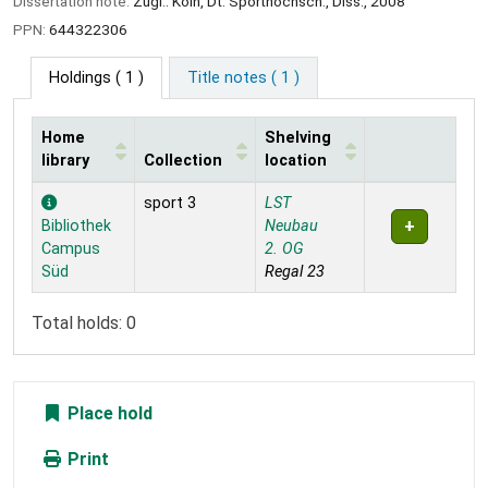
Dissertation note:
Zugl.: Köln, Dt. Sporthochsch., Diss., 2008
PPN:
644322306
Holdings
( 1 )
Title notes ( 1 )
Home
Shelving
library
Collection
location
Holdings
sport 3
LST
Bibliothek
Neubau
Campus
2. OG
Süd
Regal 23
Total holds: 0
Place hold
Print