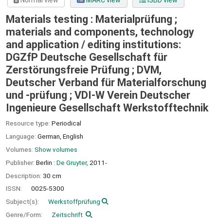
Normal view
MARC view
ISBD view
Materials testing : Materialprüfung ;
materials and components, technology
and application /
editing institutions:
DGZfP Deutsche Gesellschaft für
Zerstörungsfreie Prüfung ; DVM,
Deutscher Verband für Materialforschung
und -prüfung ; VDI-W Verein Deutscher
Ingenieure Gesellschaft Werkstofftechnik
Resource type:
Periodical
Language:
German
,
English
Volumes:
Show volumes
Publisher:
Berlin :
De Gruyter,
2011-
Description:
30 cm
ISSN:
0025-5300
Subject(s):
Werkstoffprüfung
Genre/Form:
Zeitschrift