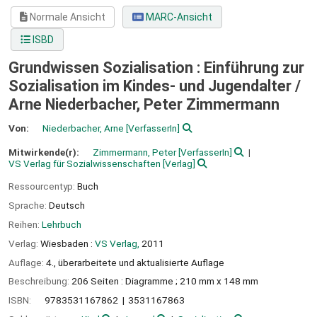
Normale Ansicht
MARC-Ansicht
ISBD
Grundwissen Sozialisation : Einführung zur
Sozialisation im Kindes- und Jugendalter /
Arne Niederbacher, Peter Zimmermann
Von:
Niederbacher, Arne
[VerfasserIn]
Mitwirkende(r):
Zimmermann, Peter
[VerfasserIn]
VS Verlag für Sozialwissenschaften
[Verlag]
Ressourcentyp:
Buch
Sprache:
Deutsch
Reihen:
Lehrbuch
Verlag:
Wiesbaden :
VS Verlag,
2011
Auflage:
4., überarbeitete und aktualisierte Auflage
Beschreibung:
206 Seiten : Diagramme ; 210 mm x 148 mm
ISBN:
9783531167862
3531167863