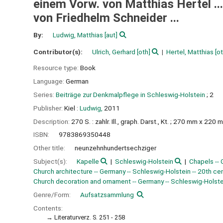
einem Vorw. von Matthias Hertel ...
von Friedhelm Schneider ...
By:
Ludwig, Matthias
[aut]
Contributor(s):
Ulrich, Gerhard
[oth]
Hertel, Matthias
[ot
Resource type:
Book
Language:
German
Series:
Beiträge zur Denkmalpflege in Schleswig-Holstein
; 2
Publisher:
Kiel :
Ludwig,
2011
Description:
270 S. : zahlr. Ill., graph. Darst., Kt. ; 270 mm x 220
ISBN:
9783869350448
Other title:
neunzehnhundertsechziger
Subject(s):
Kapelle
Schleswig-Holstein
Chapels -- 
Church architecture -- Germany -- Schleswig-Holstein -- 20th ce
Church decoration and ornament -- Germany -- Schleswig-Holstei
Genre/Form:
Aufsatzsammlung
Contents:
Literaturverz. S. 251 - 258