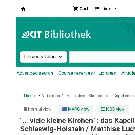
Cart
Lists
Koha online
Search the catalog by:
Search the catalog by k
Advanced search
Course reserves
Libraries
Articl
Home
Details for:
"... viele kleine Kirchen" :
das Kapellenbau
Normal view
MARC view
ISBD view
"... viele kleine Kirchen" : das Ka
Schleswig-Holstein /
Matthias Lud