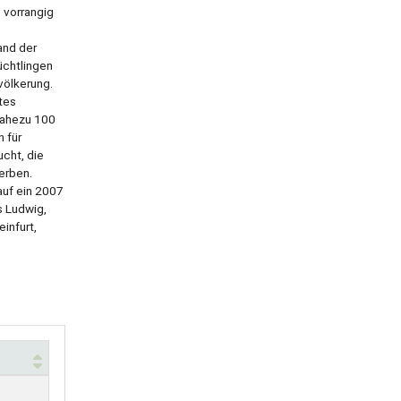
 vorrangig
and der
üchtlingen
völkerung.
rtes
 nahezu 100
n für
cht, die
erben.
auf ein 2007
s Ludwig,
infurt,