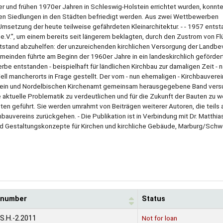
0er und frühen 1970er Jahren in Schleswig-Holstein errichtet wurden, konnte
uen Siedlungen in den Städten befriedigt werden. Aus zwei Wettbewerben
msetzung der heute teilweise gefährdeten Kleinarchitektur. - - 1957 entst
 e.V.", um einem bereits seit längerem beklagten, durch den Zustrom von Fl
stand abzuhelfen: der unzureichenden kirchlichen Versorgung der Landbe
dgemeinden führte am Beginn der 1960er Jahre in ein landeskirchlich geförde
e entstanden - beispielhaft für ländlichen Kirchbau zur damaligen Zeit -
iell mancherorts in Frage gestellt. Der vom - nun ehemaligen - Kirchbauverei
tein und Nordelbischen Kirchenamt gemeinsam herausgegebene Band versu
ktuelle Problematik zu verdeutlichen und für die Zukunft der Bauten zu w
sten geführt. Sie werden umrahmt von Beiträgen weiterer Autoren, die teils 
uvereins zurückgehen. - Die Publikation ist in Verbindung mit Dr. Matthia
 und Gestaltungskonzepte für Kirchen und kirchliche Gebäude, Marburg/Schwe
l number
Status
S.H.-2.2011
Not for loan