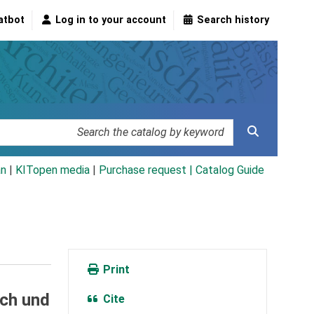
atbot
Log in to your account
Search history
an
|
KITopen media
|
Purchase request |
Catalog Guide
Print
ich und
Cite