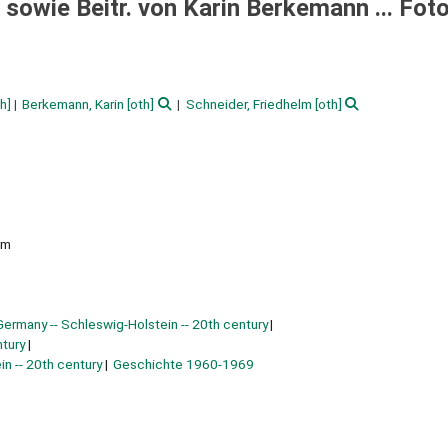
 sowie Beitr. von Karin Berkemann ... Foto
h]
Berkemann, Karin
[oth]
Schneider, Friedhelm
[oth]
 mm
Germany -- Schleswig-Holstein -- 20th century
ntury
n -- 20th century
Geschichte 1960-1969