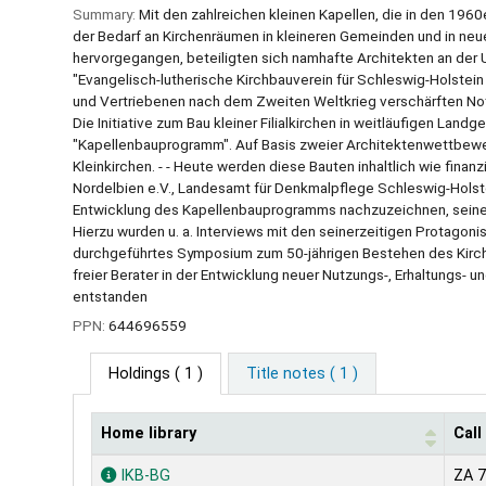
Summary:
Mit den zahlreichen kleinen Kapellen, die in den 196
der Bedarf an Kirchenräumen in kleineren Gemeinden und in ne
hervorgegangen, beteiligten sich namhafte Architekten an der U
"Evangelisch-lutherische Kirchbauverein für Schleswig-Holstein
und Vertriebenen nach dem Zweiten Weltkrieg verschärften Not
Die Initiative zum Bau kleiner Filialkirchen in weitläufigen Lan
"Kapellenbauprogramm". Auf Basis zweier Architektenwettbewerb
Kleinkirchen. - - Heute werden diese Bauten inhaltlich wie finanz
Nordelbien e.V., Landesamt für Denkmalpflege Schleswig-Hols
Entwicklung des Kapellenbauprogramms nachzuzeichnen, seine a
Hierzu wurden u. a. Interviews mit den seinerzeitigen Protagoni
durchgeführtes Symposium zum 50-jährigen Bestehen des Kirchba
freier Berater in der Entwicklung neuer Nutzungs-, Erhaltungs-
entstanden
PPN:
644696559
Holdings
( 1 )
Title notes ( 1 )
Home library
Cal
Holdings
IKB-BG
ZA 7