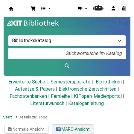
Koha
Erweiterte Suche
Semesterapparate
Bibliotheken
Aufsätze & Papers
|
Elektronische Zeitschriften
|
Fachdatenbanken
|
Fernleihe
|
KITopen-Medienportal
|
Literaturwunsch
|
Kataloganleitung
Start
Details zu:
Topoi
Normale Ansicht
MARC-Ansicht