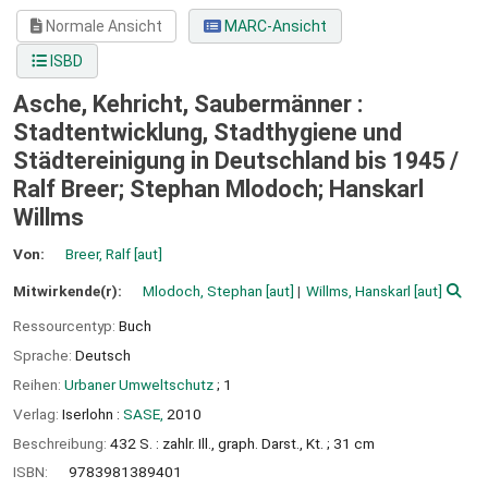
Normale Ansicht
MARC-Ansicht
ISBD
Asche, Kehricht, Saubermänner :
Stadtentwicklung, Stadthygiene und
Städtereinigung in Deutschland bis 1945 /
Ralf Breer; Stephan Mlodoch; Hanskarl
Willms
Von:
Breer, Ralf
[aut]
Mitwirkende(r):
Mlodoch, Stephan
[aut]
Willms, Hanskarl
[aut]
Ressourcentyp:
Buch
Sprache:
Deutsch
Reihen:
Urbaner Umweltschutz
; 1
Verlag:
Iserlohn :
SASE,
2010
Beschreibung:
432 S. : zahlr. Ill., graph. Darst., Kt. ; 31 cm
ISBN:
9783981389401