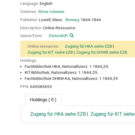
Language:
English
Volumes:
Show volumes
Publisher:
Lowell, Mass. :
Bonney,
1844-1844
Description:
Online-Ressource
Genre/Form:
Zeitschrift
Online resources:
Zugang für HKA siehe EZB
Zugang für KIT siehe EZB
Zugang für DHWB siehe EZB
Holdings:
Fachbibliothek HKA, Nationallizenz: 1.1844,29;
KIT-Bibliothek, Nationallizenz: 1.1844,29;
Fachbibliothek DHBW-KA, Nationallizenz: 1.1844,29
PPN:
645085693
Holdings
( 0 )
Zugang für HKA siehe EZB
Zugang für KIT sieh