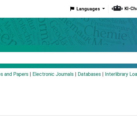
KI-Ch
Languages
eyword
es and Papers
|
Electronic Journals
|
Databases
|
Interlibrary Lo