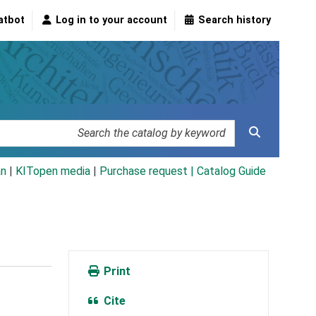
atbot
Log in to your account
Search history
an
|
KITopen media
|
Purchase request |
Catalog Guide
Print
Cite