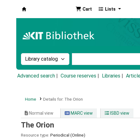
Cart
Lists
Koha online
Search the catalog by:
Search the catalog by k
Advanced search
Course reserves
Libraries
Articl
Home
Details for:
The Orion
Normal view
MARC view
ISBD view
The Orion
Resource type:
Periodical (Online)