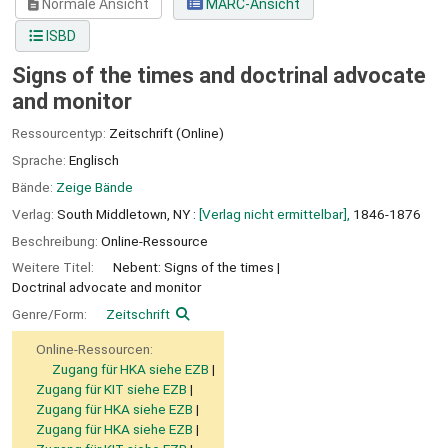
Normale Ansicht
MARC-Ansicht
ISBD
Signs of the times and doctrinal advocate
and monitor
Ressourcentyp:
Zeitschrift (Online)
Sprache:
Englisch
Bände:
Zeige Bände
Verlag:
South Middletown, NY :
[Verlag nicht ermittelbar],
1846-1876
Beschreibung:
Online-Ressource
Weitere Titel:
Nebent: Signs of the times
Doctrinal advocate and monitor
Genre/Form:
Zeitschrift
Online-Ressourcen:
Zugang für HKA siehe EZB
Zugang für KIT siehe EZB
Zugang für HKA siehe EZB
Zugang für HKA siehe EZB